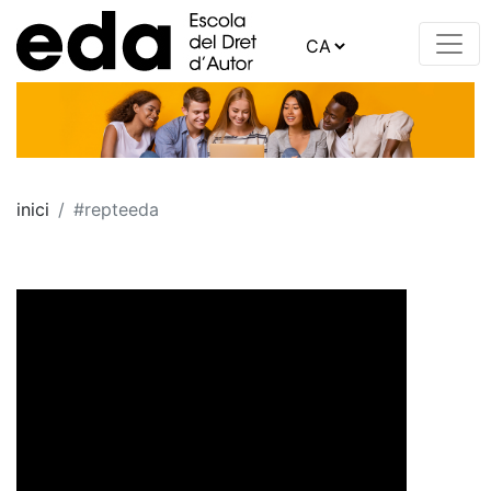
inici
#repteeda